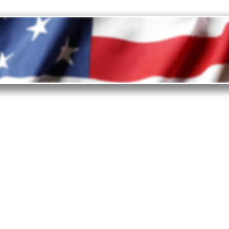
invertir en Estados Unidos?
ados Unidos es el principal destino de inversión.
s por las que los inversores empresariales eligen
esde el entorno favorable a las empresas y las
lidad de vida hasta las tecnologías, la cadena de
, la infraestructura y la fuerza laboral.
ura de la nación es lo que realmente permite a las