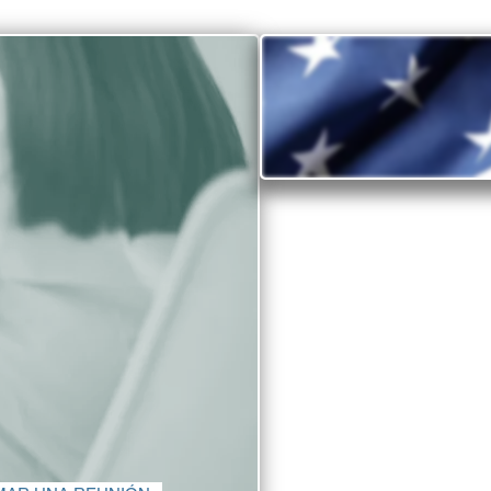
¿Por qué 
Descubra por qué Est
No faltan las razone
Estados Unidos, d
consideraciones de ca
suministro
La diversidad y apert