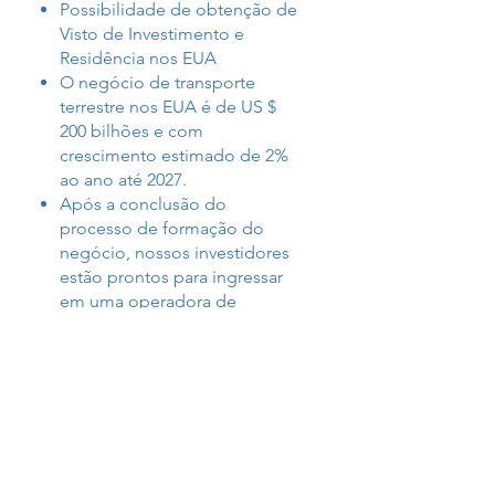
Possibilidade de obtenção de
Visto de Investimento e
Residência nos EUA
O negócio de transporte
terrestre nos EUA é de US $
200 bilhões e com
crescimento estimado de 2%
ao ano até 2027.
Após a conclusão do
processo de formação do
negócio, nossos investidores
estão prontos para ingressar
em uma
operadora de
primeira linha que permite
estar dentro de um circuito
garantidor de gestão da
operação do negócio, carga e
suporte para eventualidades.