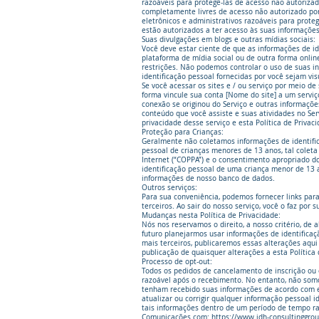
razoáveis ​​para protegê-las de acesso não autoriz
completamente livres de acesso não autorizado por
eletrônicos e administrativos razoáveis ​​para pr
estão autorizados a ter acesso às suas informações
Suas divulgações em blogs e outras mídias sociais:
Você deve estar ciente de que as informações de id
plataforma de mídia social ou de outra forma onlin
restrições. Não podemos controlar o uso de suas in
identificação pessoal fornecidas por você sejam vis
Se você acessar os sites e / ou serviço por meio d
forma vincule sua conta [Nome do site] a um servi
conexão se originou do Serviço e outras informaçõ
conteúdo que você assiste e suas atividades no Ser
privacidade desse serviço e esta Política de Privac
Proteção para Crianças:
Geralmente não coletamos informações de identific
pessoal de crianças menores de 13 anos, tal coleta
Internet (“COPPA”) e o consentimento apropriado d
identificação pessoal de uma criança menor de 13 a
informações de nosso banco de dados.
Outros serviços:
Para sua conveniência, podemos fornecer links para 
terceiros. Ao sair do nosso serviço, você o faz por s
Mudanças nesta Política de Privacidade:
Nós nos reservamos o direito, a nosso critério, de
futuro planejarmos usar informações de identificaç
mais terceiros, publicaremos essas alterações aqui
publicação de quaisquer alterações a esta Política d
Processo de opt-out:
Todos os pedidos de cancelamento de inscrição ou o
razoável após o recebimento. No entanto, não somos
tenham recebido suas informações de acordo com es
atualizar ou corrigir qualquer informação pessoal i
tais informações dentro de um período de tempo ra
Comunicações com:
https://www.idh-consultinggro