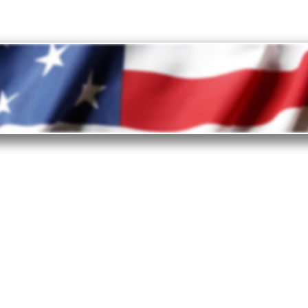
nvestir nos Estados Unidos?
os Estados Unidos são o principal destino de
investimento.
elos quais os investidores empresariais escolhem
 - desde o ambiente favorável aos negócios e