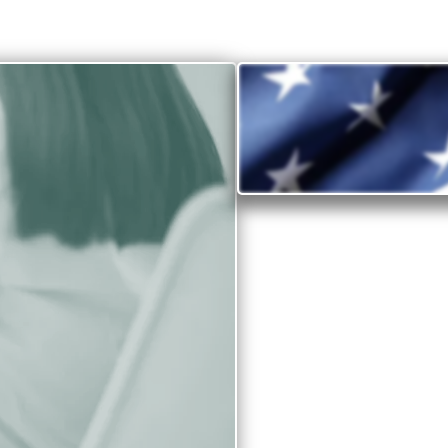
Por que i
Descubra por que 
Não faltam motivos p
os Estados Unidos