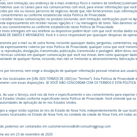
indo, sem limitação, seu endereço de e-mail, endereço físico e número de telefone) (coletiva
demos usar os Canais para nos comunicarmos com você, para enviar informações que você s
ecidos por nós ou nossos parceiros de negócios, desde que, não forneceremos suas informaçõ
 consentimento ou conforme estabelecido nesta Política de Privacidade.
receber nossas comunicações no produto (incluindo, sem limitação, notificações push no Apl
corda expressamente em receber nossas ligações e / ou mensagens de texto. Não daremos se
o seu consentimento ou conforme estabelecido nesta Política de Privacidade.
 texto entregues em seu telefone ou dispositivo podem fazer com que você receba dados ex
AXAS DE DADOS E MENSAGENS. Você é o único responsável por quaisquer despesas da operad
nsmita por e-mail ou de outra forma, incluindo quaisquer dados, perguntas, comentários, s
ida expressamente coberta por esta Política de Privacidade, qualquer coisa que você transmi
o a, reprodução, divulgação, transmissão, publicação, transmissão e postagem. Além disso, 
u técnicas contidos em qualquer comunicação que você nos enviar, bem como quaisquer dado
lidade de qualquer forma, incluindo, mas não se limitando a, desenvolvimento, fabricação 
veis por terceiros, nem exige a divulgação de qualquer informação pessoal relativa aos usuário
de Uso localizados em [URL DOS TERMOS DE USO] (os “Termos”). Esta Política de Privacidade 
mprometer com essas disposições. SE VOCÊ NÃO CONCORDAR COM OS TERMOS E ESTA POLÍTIC
 Ao usar o Serviço, você nos dá livre e especificamente o seu consentimento para exportar 
nos Estados Unidos conforme especificado nesta Política de Privacidade. Você entende que
u autoridades de aplicação da lei nos Estados Unidos.
egais a seguir estão sujeitas às leis do Estado de Nova York, independentemente de sua loca
ribunais localizados no Estado de Nova York, no condado da cidade de Nova York, em todas a
dade, podemos ser contatados em
customerservice@idh-consultinggroup.com
ltima vez em 23 de novembro de 2020