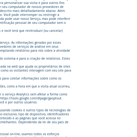
a personalizar sua visita e para outros fins
em seu computador de nossos provedores de
e descrito mais detalhadamente abaixo. Além
. Você pode interromper ou restringir a
a pode usar nosso Serviço, mas pode interferir
entificação pessoal de seu computador sem o
e você terá que reintroduzir (ou cancelar)
Serviço. As informações geradas por esses
ovedores de serviços de análise em seus
ompilando relatórios para nós sobre a atividade
o sistema e para a criação de relatórios. Estes
eada na web que ajuda os proprietários de sites
e como os visitantes interagem com seu site para
 ​​para coletar informações sobre como os
ões, como a hora em que a visita atual ocorreu,
r o serviço Analytics sem afetar a forma como
e
https://tools.google.com/dlpage/gaoptout.
cê e por outros usuários.
sando cookies e outros tipos de tecnologias de
exclusivo, tipo de dispositivo, identificadores
 conteúdo e as páginas que você acessa no
 semelhantes. Dependendo da lei de seu país de
ssoal on-line, usamos todos os esforços