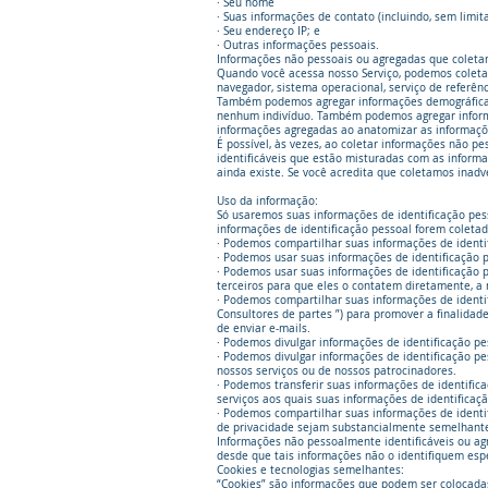
· Seu nome
· Suas informações de contato (incluindo, sem limit
· Seu endereço IP; e
· Outras informações pessoais.
Informações não pessoais ou agregadas que coleta
Quando você acessa nosso Serviço, podemos coletar
navegador, sistema operacional, serviço de referênc
Também podemos agregar informações demográficas 
nenhum indivíduo. Também podemos agregar informaç
informações agregadas ao anatomizar as informaçõe
É possível, às vezes, ao coletar informações não p
identificáveis ​​que estão misturadas com as inform
ainda existe. Se você acredita que coletamos inad
Uso da informação:
Só usaremos suas informações de identificação pe
informações de identificação pessoal forem coleta
· Podemos compartilhar suas informações de identi
· Podemos usar suas informações de identificação p
· Podemos usar suas informações de identificação 
terceiros para que eles o contatem diretamente, a 
· Podemos compartilhar suas informações de identif
Consultores de partes ”) para promover a finalidad
de enviar e-mails.
· Podemos divulgar informações de identificação pes
· Podemos divulgar informações de identificação pes
nossos serviços ou de nossos patrocinadores.
· Podemos transferir suas informações de identifi
serviços aos quais suas informações de identificaç
· Podemos compartilhar suas informações de identif
de privacidade sejam substancialmente semelhante
Informações não pessoalmente identificáveis ​​ou 
desde que tais informações não o identifiquem esp
Cookies e tecnologias semelhantes:
“Cookies” são informações que podem ser colocadas