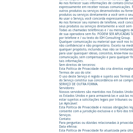
Ao nos fornecer suas informações de contato (inclu
expressamente em receber nossas comunicações. Po
outros produtos ou serviços desenvolvidos ou forn
produtos ou serviços diretamente a você sem o seu
Ao usar o Serviço, você concorda expressamente em 
Ao nos fornecer seu número de telefone, você con
seus produtos ou serviços diretamente a você sem 
Todas as chamadas telefônicas e / ou mensagens de
de sua operadora sem fio. PODEM SER APLICADAS T
por telefone e / ou texto do IDH Consulting Group.
Qualquer comunicação ou material que você nos tra
não confidencial e não proprietário. Exceto na med
qualquer propósito, incluindo, mas não se limitand
para usar quaisquer ideias, conceitos, know-how o
comunicação, sem compensação e para qualquer fina
tais informações.
Sem direitos de terceiros:
Esta Política de Privacidade não cria direitos exigí
Termos de uso do site:
O uso deste Serviço é regido e sujeito aos Termos 
do Serviço constitui sua concordância em se co
SERVIÇO DE OUTRA FORMA.
Servidores:
Nossos servidores são mantidos nos Estados Unidos.
os Estados Unidos e para armazená-las e usá-las 
estar sujeitos a solicitações legais por tribunais o
Lei Aplicável:
Esta Política de Privacidade e nossas obrigações l
consente com a jurisdição exclusiva e o foro dos t
Serviços.
Contato:
Para perguntas ou dúvidas relacionadas à privaci
Data efetiva:
Esta Política de Privacidade foi atualizada pela ú