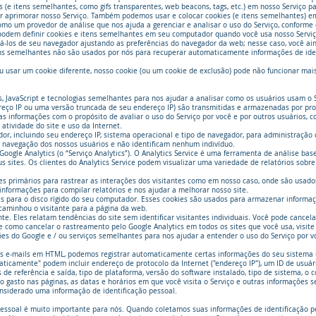
(e itens semelhantes, como gifs transparentes, web beacons, tags, etc.) em nosso Serviço par
tir aprimorar nosso Serviço. Também podemos usar e colocar cookies (e itens semelhantes) 
como um provedor de análise que nos ajuda a gerenciar e analisar o uso do Serviço, conform
 podem definir cookies e itens semelhantes em seu computador quando você usa nosso Serviço
-los de seu navegador ajustando as preferências do navegador da web; nesse caso, você aind
ns semelhantes não são usados ​​por nós para recuperar automaticamente informações de id
u usar um cookie diferente, nosso cookie (ou um cookie de exclusão) pode não funcionar mais 
, JavaScript e tecnologias semelhantes para nos ajudar a analisar como os usuários usam o 
dereço IP ou uma versão truncada de seu endereço IP) são transmitidas e armazenadas por pr
as informações com o propósito de avaliar o uso do Serviço por você e por outros usuários, c
 atividade do site e uso da Internet.
, incluindo seu endereço IP, sistema operacional e tipo de navegador, para administração d
e navegação dos nossos usuários e não identificam nenhum indivíduo.
oogle Analytics (o “Serviço Analytics”). O Analytics Service é uma ferramenta de análise bas
 sites. Os clientes do Analytics Service podem visualizar uma variedade de relatórios sobr
ies primários para rastrear as interações dos visitantes como em nosso caso, onde são usados
informações para compilar relatórios e nos ajudar a melhorar nosso site.
 para o disco rígido do seu computador. Esses cookies são usados ​​para armazenar informaç
encaminhou o visitante para a página da web.
e. Eles relatam tendências do site sem identificar visitantes individuais. Você pode cancela
re como cancelar o rastreamento pelo Google Analytics em todos os sites que você usa, visit
do Google e / ou serviços semelhantes para nos ajudar a entender o uso do Serviço por vo
s e-mails em HTML, podemos registrar automaticamente certas informações do seu sistema u
icamente" podem incluir endereço de protocolo da Internet ("endereço IP"), um ID de usuário 
s de referência e saída, tipo de plataforma, versão do software instalado, tipo de sistema, o
o gasto nas páginas, as datas e horários em que você visita o Serviço e outras informações
onsiderado uma informação de identificação pessoal.
pessoal é muito importante para nós. Quando coletamos suas informações de identificação pe