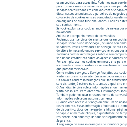
usam cookies para esses fins. Podemos usar cookies 
para torná-la mais conveniente ou para nos permi
serviços terceirizados em conexão com o Serviço, 
disso, nossos anunciantes e parceiros de negócios
colocação de cookies em seu computador ou eliminá
em algumas de suas funcionalidades. Cookies e ite
seu conhecimento.
Se você excluir seus cookies, mudar de navegador o
novamente.
Análise e acompanhamento de conversões:
Podemos usar serviços de análise que usam cookies
serviços sobre o uso do Serviço (incluindo seu en
servidores. Esses provedores de serviço usarão ess
do site e fornecendo outros serviços relacionados à
Podemos coletar informações sobre o seu computador
são dados estatísticos sobre as ações e padrões d
Por exemplo, usamos cookies em nosso site para o G
a entender como os visitantes se envolvem com seus
que possam melhorá-lo.
Como muitos serviços, o Serviço Analytics usa cook
visitantes usam nosso site. Em seguida, usamos as 
Os cookies contêm informações que são transferidas
se o visitante já esteve no site antes e qual site 
O Analytics Service coleta informações anonimament
visita nosso site. Para obter mais informações sob
Também podemos usar o rastreamento de conversões 
Informações coletadas automaticamente:
Quando você acessa o Serviço ou abre um de nosso
rastreamento. Essas informações "coletadas automat
de dispositivo, tipos de navegador e idioma, página
Serviço, o número de cliques, a quantidade de temp
residência, seu endereço IP pode ser legalmente c
Segurança:
A segurança de suas informações de identificação 