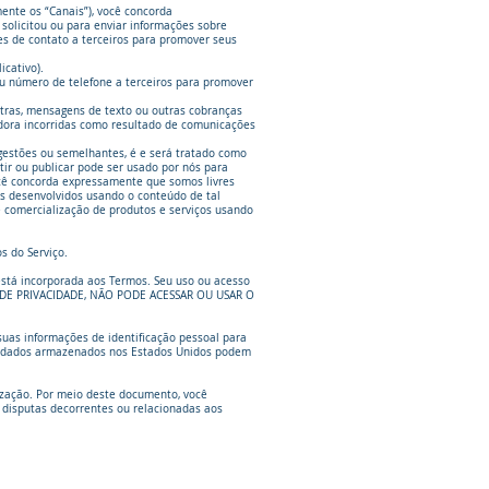
mente os “Canais”), você concorda
olicitou ou para enviar informações sobre
es de contato a terceiros para promover seus
icativo).
u número de telefone a terceiros para promover
tras, mensagens de texto ou outras cobranças
ora incorridas como resultado de comunicações
ugestões ou semelhantes, é e será tratado como
tir ou publicar pode ser usado por nós para
você concorda expressamente que somos livres
s desenvolvidos usando o conteúdo de tal
e comercialização de produtos e serviços usando
s do Serviço.
está incorporada aos Termos. Seu uso ou acesso
A DE PRIVACIDADE, NÃO PODE ACESSAR OU USAR O
suas informações de identificação pessoal para
 os dados armazenados nos Estados Unidos podem
lização. Por meio deste documento, você
s disputas decorrentes ou relacionadas aos