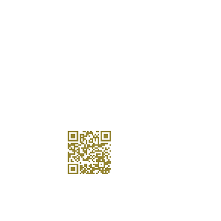
 qualidade de vida até tecnologias, cadeia de
s, infraestrutura e força de trabalho.
bertura do país é o que realmente permite que
países e setores encontrem seu lugar no mercado
e prosperem.
IÁRIA
CONTATE-NOS