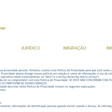
JURÍDICO
IMIGRAÇÃO
IM
ua privacidade pessoal. Portanto, criamos esta Política de Privacidade para que você saib
de Privacidade abaixo divulga nossas práticas em relação à coleta de informações e uso do si
aplicativo móvel (coletivamente, os “Sites”) e o serviço fornecido nele (o serviço").
oncorda em se comprometer com esta Política de Privacidade. SE VOCÊ NÃO CONCORDAR COM 
 OU PARTICIPAR DE NOSSOS SERVIÇOS.
idade descritas nesta Política de Privacidade incluem as seguintes explicações:
amos;
s:
iamente, informações de identificação pessoal quando estiver usando o Serviço. As informaç