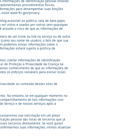
as informações de identificação pessoal estarão
Implementamos procedimentos físicos,
 informações para desempenhar suas funções
 visite
www.ftc.gov/privacy.
log acessível ao público, sala de bate-papo,
er vistos e usados ​​por outros sem quaisquer
ocê assume o risco de que as informações de
 meio de um ícone ou link no serviço ou de outra
 (como seu nome de usuário, o fato de que sua
bém podemos enviar informações sobre o
formações estará sujeito à política de
mos coletar informações de identificação
Lei de Proteção à Privacidade da Criança na
tomamos conhecimento de que as informações de
os os esforços razoáveis ​​para excluir essas
privacidade ou conteúdo desses sites de
omento. No entanto, se em qualquer momento no
o compartilhamento de tais informações com
do Serviço e de nossos serviços após a
Processaremos sua solicitação em um prazo
cação pessoal das listas de terceiros que já
sses terceiros diretamente. Se você quiser
onfirmarmos suas informações, iremos atualizar