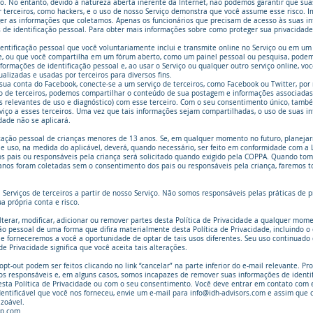
ado. No entanto, devido à natureza aberta inerente da Internet, não podemos garantir que su
 terceiros, como hackers, e o uso de nosso Serviço demonstra que você assume esse risco. 
oteger as informações que coletamos. Apenas os funcionários que precisam de acesso às suas
 de identificação pessoal. Para obter mais informações sobre como proteger sua privacidade,
entificação pessoal que você voluntariamente inclui e transmite online no Serviço ou em um b
e, ou que você compartilha em um fórum aberto, como um painel pessoal ou pesquisa, podem s
formações de identificação pessoal e, ao usar o Serviço ou qualquer outro serviço online, v
ualizadas e usadas por terceiros para diversos fins.
e sua conta do Facebook, conecte-se a um serviço de terceiros, como Facebook ou Twitter, por
ço de terceiros, podemos compartilhar o conteúdo de sua postagem e informações associadas
es relevantes de uso e diagnóstico) com esse terceiro. Com o seu consentimento único, tam
viço a esses terceiros. Uma vez que tais informações sejam compartilhadas, o uso de suas in
idade não se aplicará.
ação pessoal de crianças menores de 13 anos. Se, em qualquer momento no futuro, planejar
 e uso, na medida do aplicável, deverá, quando necessário, ser feito em conformidade com a 
os pais ou responsáveis ​​pela criança será solicitado quando exigido pela COPPA. Quando 
nos foram coletadas sem o consentimento dos pais ou responsáveis ​​pela criança, faremos tod
Serviços de terceiros a partir de nosso Serviço. Não somos responsáveis ​​pelas práticas de 
ua própria conta e risco.
 alterar, modificar, adicionar ou remover partes desta Política de Privacidade a qualquer m
ão pessoal de uma forma que difira materialmente desta Política de Privacidade, incluindo 
 e forneceremos a você a oportunidade de optar de tais usos diferentes. Seu uso continuado 
e Privacidade significa que você aceita tais alterações.
pt-out podem ser feitos clicando no link “cancelar” na parte inferior do e-mail relevante. 
 responsáveis ​​e, em alguns casos, somos incapazes de remover suas informações de identifi
ta Política de Privacidade ou com o seu consentimento. Você deve entrar em contato com e
dentificável que você nos forneceu, envie um e-mail para
info@idh-advisors.com
e assim que c
zoável.
up.com