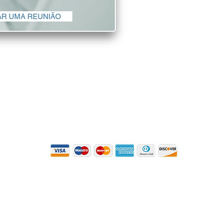
considerações de
suprimento
R UMA REUNIÃO
A diversidade e a
empresas de todos os 
JURÍDICO
IMIGRAÇÃO
IMOBIL
Política de
Privacidade
© IDH Consulting Group Todos os direitos
reservados