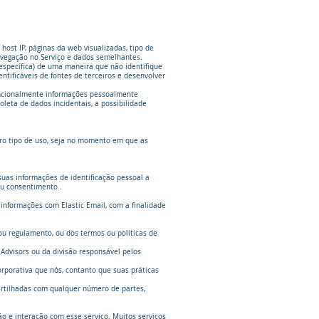
ost IP, páginas da web visualizadas, tipo de
 navegação no Serviço e dados semelhantes.
specífica) de uma maneira que não identifique
ficáveis ​​de fontes de terceiros e desenvolver
tencionalmente informações pessoalmente
oleta de dados incidentais, a possibilidade
ro tipo de uso, seja no momento em que as
uas informações de identificação pessoal a
eu consentimento .
informações com Elastic Email, com a finalidade
 ou regulamento, ou dos termos ou políticas de
Advisors ou da divisão responsável pelos
rporativa que nós, contanto que suas práticas
artilhadas com qualquer número de partes,
o e interação com esse serviço. Muitos serviços