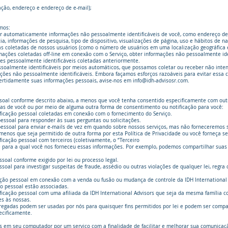
ação, endereço e endereço de e-mail);
mos:
 automaticamente informações não pessoalmente identificáveis ​​de você, como endereço de h
ia, informações de pesquisa, tipo de dispositivo, visualizações de página, uso e hábitos de
coletadas de nossos usuários (como o número de usuários em uma localização geográfica e
ões coletadas off-line em conexão com o Serviço, obter informações não pessoalmente identi
s pessoalmente identificáveis ​​coletadas anteriormente.
essoalmente identificáveis ​​por meios automáticos, que possamos coletar ou receber não in
ações não pessoalmente identificáveis. Embora façamos esforços razoáveis ​​para evitar essa c
vertidamente suas informações pessoais, avise-nos em
info@idh-advisosr.com
.
ssoal conforme descrito abaixo, a menos que você tenha consentido especificamente com out
das de você ou por meio de alguma outra forma de consentimento ou notificação para você:
ficação pessoal coletadas em conexão com o fornecimento do Serviço.
essoal para responder às suas perguntas ou solicitações.
pessoal para enviar e-mails de vez em quando sobre nossos serviços, mas não forneceremos s
menos que seja permitido de outra forma por esta Política de Privacidade ou você forneça s
icação pessoal com terceiros (coletivamente, o “Terceiro
e para a qual você nos forneceu essas informações. Por exemplo, podemos compartilhar suas 
soal conforme exigido por lei ou processo legal.
soal para investigar suspeitas de fraude, assédio ou outras violações de qualquer lei, regra
cação pessoal em conexão com a venda ou fusão ou mudança de controle da IDH International 
ão pessoal estão associadas.
icação pessoal com uma afiliada da IDH International Advisors que seja da mesma família co
s às nossas.
agregadas podem ser usadas por nós para quaisquer fins permitidos por lei e podem ser comp
ecificamente.
 em seu computador por um serviço com a finalidade de facilitar e melhorar sua comunicaçã